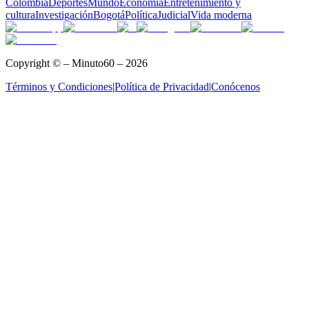
Colombia
Deportes
Mundo
Economía
Entretenimiento y
cultura
Investigación
Bogotá
Política
Judicial
Vida moderna
Copyright © – Minuto60 – 2026
Términos y Condiciones
|
Política de Privacidad
|
Conócenos