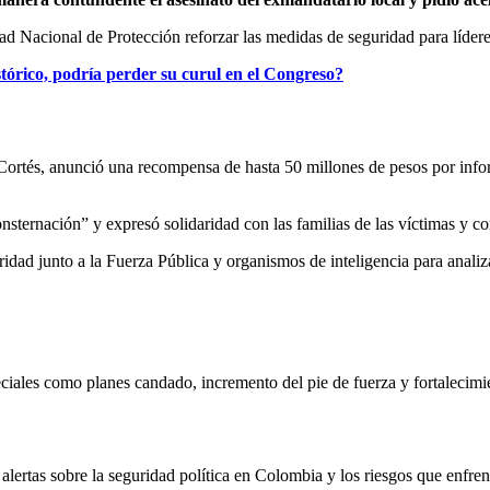
dad Nacional de Protección reforzar las medidas de seguridad para líderes
tórico, podría perder su curul en el Congreso?
ortés, anunció una recompensa de hasta 50 millones de pesos por inform
nsternación” y expresó solidaridad con las familias de las víctimas y 
dad junto a la Fuerza Pública y organismos de inteligencia para analiza
ales como planes candado, incremento del pie de fuerza y fortalecimient
lertas sobre la seguridad política en Colombia y los riesgos que enfren