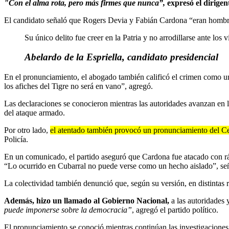
"Con el alma rota, pero más firmes que nunca”,
expresó el dirigent
El candidato señaló que Rogers Devia y Fabián Cardona “eran hombres 
Su único delito fue creer en la Patria y no arrodillarse ante los v
Abelardo de la Espriella, candidato presidencial
En el pronunciamiento, el abogado también calificó el crimen como u
los afiches del Tigre no será en vano”, agregó.
Las declaraciones se conocieron mientras las autoridades avanzan en la
del ataque armado.
Por otro lado,
el atentado también provocó un pronunciamiento del C
Policía.
En un comunicado, el partido aseguró que Cardona fue atacado con ráfa
“Lo ocurrido en Cubarral no puede verse como un hecho aislado”, se
La colectividad también denunció que, según su versión, en distintas r
Además, hizo un llamado al Gobierno Nacional,
a las autoridades 
puede imponerse sobre la democracia”
, agregó el partido político.
El pronunciamiento se conoció mientras continúan las investigacione