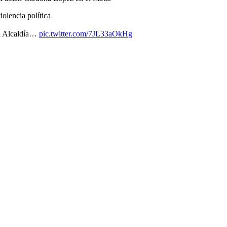
lencia política
la Alcaldía…
pic.twitter.com/7JL33aOkHg