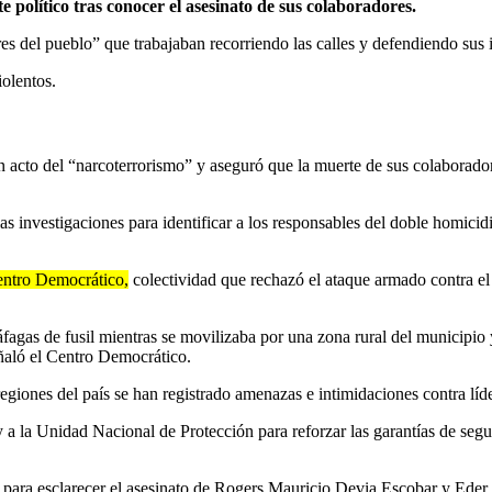
e político tras conocer el asesinato de sus colaboradores.
del pueblo” que trabajaban recorriendo las calles y defendiendo sus id
iolentos.
n acto del “narcoterrorismo” y aseguró que la muerte de sus colaborado
s investigaciones para identificar a los responsables del doble homicid
entro Democrático,
colectividad que rechazó el ataque armado contra el 
gas de fusil mientras se movilizaba por una zona rural del municipio y e
ñaló el Centro Democrático.
egiones del país se han registrado amenazas e intimidaciones contra líder
y a la Unidad Nacional de Protección para reforzar las garantías de segur
s para esclarecer el asesinato de Rogers Mauricio Devia Escobar y Ede