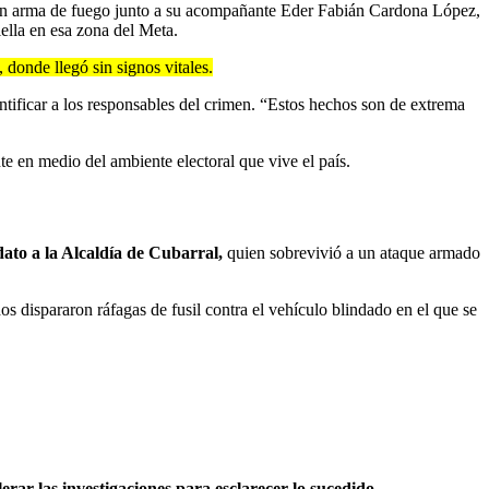
on arma de fuego junto a su acompañante Eder Fabián Cardona López,
ella en esa zona del Meta.
donde llegó sin signos vitales.
ntificar a los responsables del crimen. “Estos hechos son de extrema
nte en medio del ambiente electoral que vive el país.
dato a la Alcaldía de Cubarral,
quien sobrevivió a un ataque armado
 dispararon ráfagas de fusil contra el vehículo blindado en el que se
rar las investigaciones para esclarecer lo sucedido.