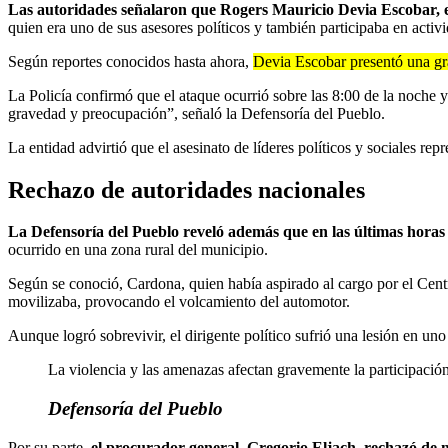
Las autoridades señalaron que Rogers Mauricio Devia Escobar, 
quien era uno de sus asesores políticos y también participaba en acti
Según reportes conocidos hasta ahora,
Devia Escobar presentó una gra
La Policía confirmó que el ataque ocurrió sobre las 8:00 de la noche 
gravedad y preocupación”, señaló la Defensoría del Pueblo.
La entidad advirtió que el asesinato de líderes políticos y sociales re
Rechazo de autoridades nacionales
La Defensoría del Pueblo reveló además que en las últimas horas
ocurrido en una zona rural del municipio.
Según se conoció, Cardona, quien había aspirado al cargo por el Cent
movilizaba, provocando el volcamiento del automotor.
Aunque logró sobrevivir, el dirigente político sufrió una lesión en uno
La violencia y las amenazas afectan gravemente la participació
Defensoría del Pueblo
Por su parte,
el procurador general, Gregorio Eljach, rechazó de m