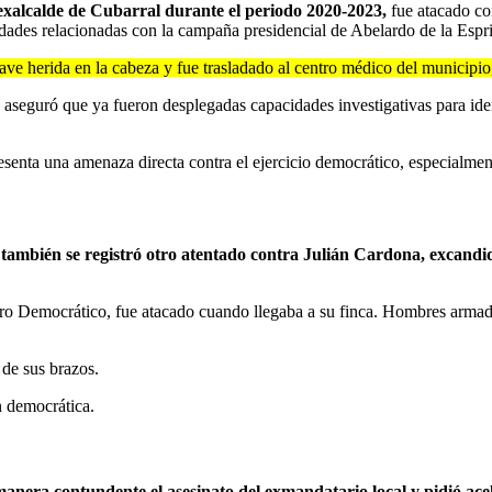
exalcalde de Cubarral durante el periodo 2020-2023,
fue atacado c
vidades relacionadas con la campaña presidencial de Abelardo de la Espri
ve herida en la cabeza y fue trasladado al centro médico del municipio, 
y aseguró que ya fueron desplegadas capacidades investigativas para ide
presenta una amenaza directa contra el ejercicio democrático, especialme
 también se registró otro atentado contra Julián Cardona, excandi
ro Democrático, fue atacado cuando llegaba a su finca. Hombres armados
 de sus brazos.
n democrática.
anera contundente el asesinato del exmandatario local y pidió acele