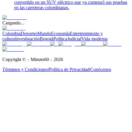
convertido en un SUV eléctrico que ya comenzó sus pruebas
en las carreteras colombianas.
Cargando...
Colombia
Deportes
Mundo
Economía
Entretenimiento y
cultura
Investigación
Bogotá
Política
Judicial
Vida moderna
Copyright © – Minuto60 – 2026
Términos y Condiciones
|
Política de Privacidad
|
Conócenos