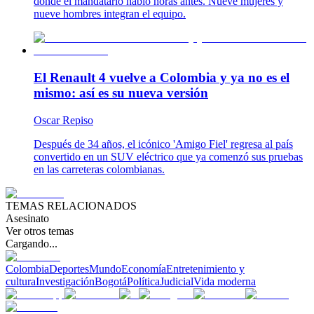
donde el mandatario habló horas antes. Nueve mujeres y
nueve hombres integran el equipo.
El Renault 4 vuelve a Colombia y ya no es el
mismo: así es su nueva versión
Oscar Repiso
Después de 34 años, el icónico 'Amigo Fiel' regresa al país
convertido en un SUV eléctrico que ya comenzó sus pruebas
en las carreteras colombianas.
TEMAS RELACIONADOS
Asesinato
Ver otros temas
Cargando...
Colombia
Deportes
Mundo
Economía
Entretenimiento y
cultura
Investigación
Bogotá
Política
Judicial
Vida moderna