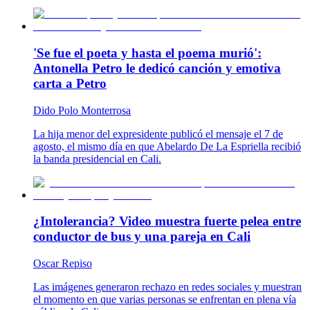
'Se fue el poeta y hasta el poema murió':
Antonella Petro le dedicó canción y emotiva
carta a Petro
Dido Polo Monterrosa
La hija menor del expresidente publicó el mensaje el 7 de
agosto, el mismo día en que Abelardo De La Espriella recibió
la banda presidencial en Cali.
¿Intolerancia? Video muestra fuerte pelea entre
conductor de bus y una pareja en Cali
Oscar Repiso
Las imágenes generaron rechazo en redes sociales y muestran
el momento en que varias personas se enfrentan en plena vía