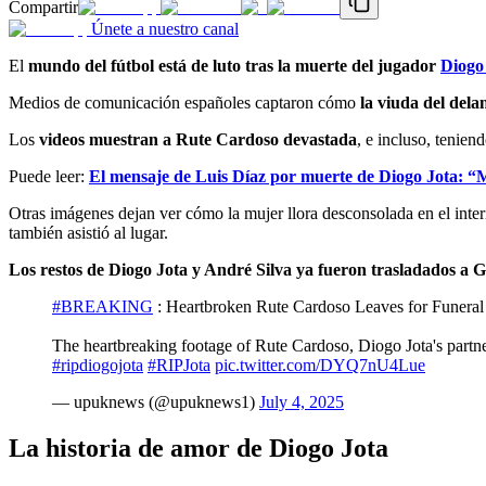
Compartir
Únete a nuestro canal
El
mundo del fútbol está de luto tras la muerte del jugador
Diogo
Medios de comunicación españoles captaron cómo
la viuda del dela
Los
videos muestran a Rute Cardoso devastada
, e incluso, tenien
Puede leer:
El mensaje de Luis Díaz por muerte de Diogo Jota: “
Otras imágenes dejan ver cómo la mujer llora desconsolada en el interio
también asistió al lugar.
Los restos de Diogo Jota y André Silva ya fueron trasladados a
#BREAKING
: Heartbroken Rute Cardoso Leaves for Funeral 
The heartbreaking footage of Rute Cardoso, Diogo Jota's partner
#ripdiogojota
#RIPJota
pic.twitter.com/DYQ7nU4Lue
— upuknews (@upuknews1)
July 4, 2025
La historia de amor de Diogo Jota