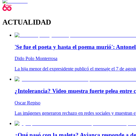
ACTUALIDAD
'Se fue el poeta y hasta el poema murió': Antonel
Dido Polo Monterrosa
La hija menor del expresidente publicó el mensaje el 7 de agost
¿Intolerancia? Video muestra fuerte pelea entre 
Oscar Repiso
Las imágenes generaron rechazo en redes sociales y muestran el
¿Qué pasó con la maleta? Avianca responde a de