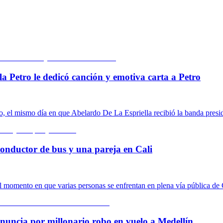
la Petro le dedicó canción y emotiva carta a Petro
o, el mismo día en que Abelardo De La Espriella recibió la banda presid
conductor de bus y una pareja en Cali
 momento en que varias personas se enfrentan en plena vía pública de 
nuncia por millonario robo en vuelo a Medellín