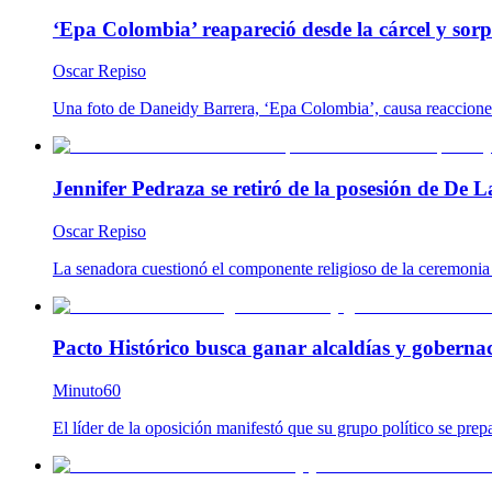
‘Epa Colombia’ reapareció desde la cárcel y so
Oscar Repiso
Una foto de Daneidy Barrera, ‘Epa Colombia’, causa reacciones e
Jennifer Pedraza se retiró de la posesión de De L
Oscar Repiso
La senadora cuestionó el componente religioso de la ceremonia y
Pacto Histórico busca ganar alcaldías y goberna
Minuto60
El líder de la oposición manifestó que su grupo político se prep