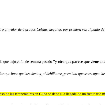
ró un valor de 0 grados Celsius, llegando por primera vez al punto de
la que bajó el fin de semana pasado
"y otra que parece que viene and
r que hace que los vientos, al debilitarse, permitan que se escapen las
enso de las temperaturas en Cuba se debe a la llegada de un frente frío