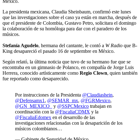
México.
La presidenta mexicana, Claudia Sheinbaum, confirmó este lunes
que las investigaciones sobre el caso ya están en marcha, después de
que el presidente de Colombia, Gustavo Petro, solicitara el domingo
la colaboración de su homóloga para dar con el paradero de los
músicos.
Stefanía Agudelo
, hermana del cantante, le contó a
W Radio
que B-
King desapareció el pasado 16 de septiembre en México.
Según relató, la última noticia que tuvo de su hermano fue que se
encontraba en un gimnasio de Polanco, en compañía de Jorge Luis
Herrera, conocido artísticamente como
Regio Clown
, quien también
fue reportado como desaparecido.
Por instrucciones de la Presidenta
@Claudiashein
,
@Defensamx1
,
@SEMAR_mx
,
@FGRMexico
,
@GN_MEXICO_
y
@SSPCMexico
trabajan en
coordinación con la
@FiscaliaCDMX
y la
@FiscaliaEdomex
en el desarrollo de las
investigaciones relacionadas con la desaparición de los
músicos colombianos…
— Gabinete de Seguridad de México