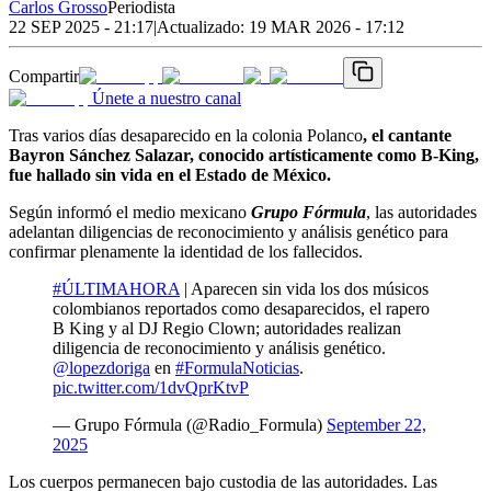
Carlos Grosso
Periodista
22 SEP 2025 - 21:17
|
Actualizado:
19 MAR 2026 - 17:12
Compartir
Únete a nuestro canal
Tras varios días desaparecido en la colonia Polanco
, el cantante
Bayron Sánchez Salazar, conocido artísticamente como B-King,
fue hallado sin vida en el Estado de México.
Según informó el medio mexicano
Grupo Fórmula
, las autoridades
adelantan diligencias de reconocimiento y análisis genético para
confirmar plenamente la identidad de los fallecidos.
#ÚLTIMAHORA
| Aparecen sin vida los dos músicos
colombianos reportados como desaparecidos, el rapero
B King y al DJ Regio Clown; autoridades realizan
diligencia de reconocimiento y análisis genético.
@lopezdoriga
en
#FormulaNoticias
.
pic.twitter.com/1dvQprKtvP
— Grupo Fórmula (@Radio_Formula)
September 22,
2025
Los cuerpos permanecen bajo custodia de las autoridades. Las