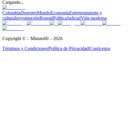
Cargando...
Colombia
Deportes
Mundo
Economía
Entretenimiento y
cultura
Investigación
Bogotá
Política
Judicial
Vida moderna
Copyright © – Minuto60 – 2026
Términos y Condiciones
|
Política de Privacidad
|
Conócenos