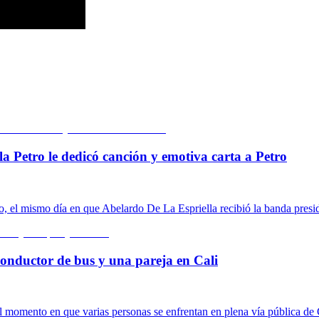
la Petro le dedicó canción y emotiva carta a Petro
o, el mismo día en que Abelardo De La Espriella recibió la banda presid
conductor de bus y una pareja en Cali
 momento en que varias personas se enfrentan en plena vía pública de 