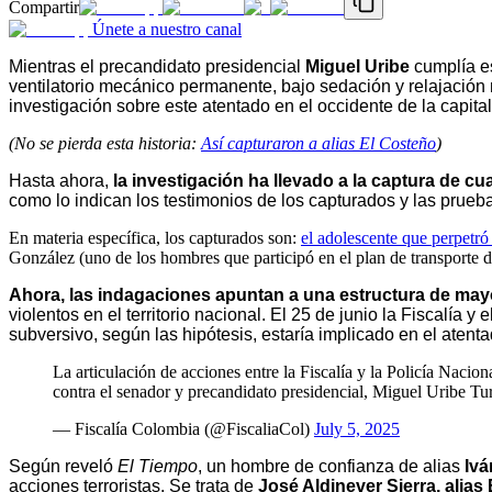
Compartir
Únete a nuestro canal
Mientras el precandidato presidencial
Miguel Uribe
cumplía es
ventilatorio mecánico permanente, bajo sedación y relajació
investigación sobre este atentado en el occidente de la capita
(No se pierda esta historia:
Así capturaron a alias El Costeño
)
Hasta ahora,
la investigación ha llevado a la captura de c
como lo indican los testimonios de los capturados y las prueb
En materia específica, los capturados son:
el adolescente que perpetró
González (uno de los hombres que participó en el plan de transporte de
Ahora, las indagaciones apuntan a una estructura de may
violentos en el territorio nacional. El 25 de junio la Fiscalía y e
subversivo, según las hipótesis, estaría implicado en el atenta
La articulación de acciones entre la Fiscalía y la Policía Nacio
contra el senador y precandidato presidencial, Miguel Uribe 
— Fiscalía Colombia (@FiscaliaCol)
July 5, 2025
Según reveló
El Tiempo
, un hombre de confianza de alias
Iv
acciones terroristas. Se trata de
José Aldinever Sierra, alias