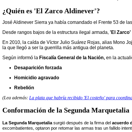
¿Quién es 'El Zarco Aldinever'?
José Aldinever Sierra
ya había comandado el Frente 53 de las F
Desde rangos bajos de la estructura ilegal armada,
'El Zarco'
En 2010,
la caída de Víctor Julio Suárez Rojas, alias Mono Joj
la que llegó a ser la guerrilla más antigua del planeta.
S
egún informó la
Fiscalía General de la Nación,
en la actuali
Desaparición forzada
Homicidio agravado
Rebelión
(Lea además:
La plata que habría recibido 'El costeño' para coordin
Conformación de la Segunda Marquetalia
La Segunda Marquetalia
surgió después de la firma del
acuerdo d
excombatientes, optaron por retomar las armas tras un fallido intento