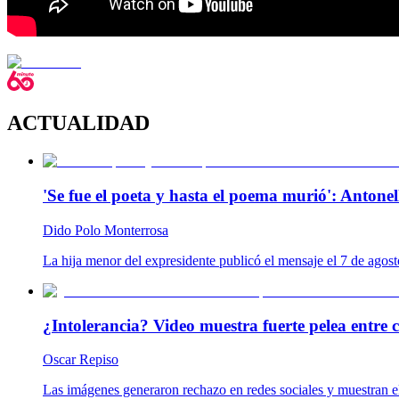
ACTUALIDAD
'Se fue el poeta y hasta el poema murió': Antonel
Dido Polo Monterrosa
La hija menor del expresidente publicó el mensaje el 7 de agost
¿Intolerancia? Video muestra fuerte pelea entre 
Oscar Repiso
Las imágenes generaron rechazo en redes sociales y muestran el