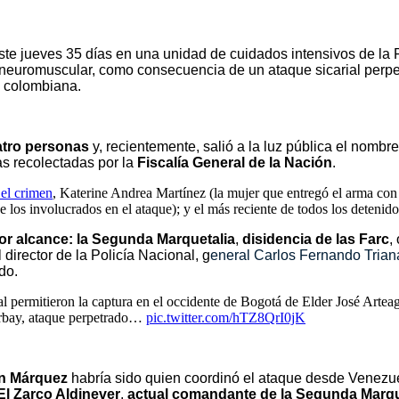
te jueves 35 días en una unidad de cuidados intensivos
de la
n neuromuscular, como consecuencia de un ataque sicarial perpe
l colombiana.
uatro personas
y, recientemente, salió a la luz pública el nombr
as recolectadas por la
Fiscalía General de la Nación
.
 el crimen
, Katerine Andrea Martínez (la mujer que entregó el arma con
 los involucrados en el ataque); y el más reciente de todos los detenid
or alcance: la Segunda Marquetalia
,
disidencia de las
Farc
,
l director de la Policía Nacional, g
eneral Carlos Fernando Trian
do.
nal permitieron la captura en el occidente de Bogotá de Elder José Arte
Turbay, ataque perpetrado…
pic.twitter.com/hTZ8QrI0jK
án Márquez
habría sido quien coordinó el ataque desde Venezue
 El Zarco Aldinever
,
actual comandante de la Segunda Marqu