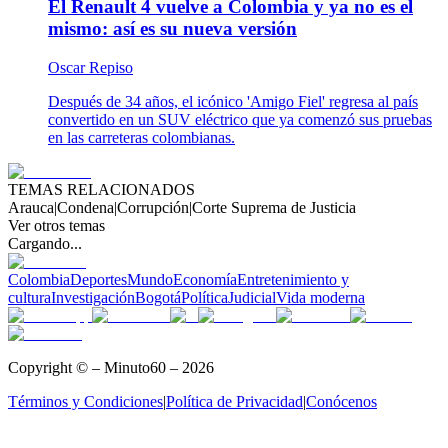
El Renault 4 vuelve a Colombia y ya no es el
mismo: así es su nueva versión
Oscar Repiso
Después de 34 años, el icónico 'Amigo Fiel' regresa al país
convertido en un SUV eléctrico que ya comenzó sus pruebas
en las carreteras colombianas.
TEMAS RELACIONADOS
Arauca
|
Condena
|
Corrupción
|
Corte Suprema de Justicia
Ver otros temas
Cargando...
Colombia
Deportes
Mundo
Economía
Entretenimiento y
cultura
Investigación
Bogotá
Política
Judicial
Vida moderna
Copyright © – Minuto60 – 2026
Términos y Condiciones
|
Política de Privacidad
|
Conócenos