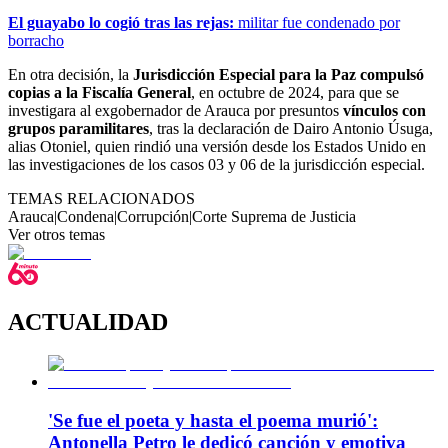
El guayabo lo cogió tras las rejas:
militar fue condenado por
borracho
En otra decisión, la
Jurisdicción Especial para la Paz compulsó
copias a la Fiscalía General
, en octubre de 2024, para que se
investigara al exgobernador de Arauca por presuntos
vínculos con
grupos paramilitares
, tras la declaración de Dairo Antonio Úsuga,
alias Otoniel, quien rindió una versión desde los Estados Unido en
las investigaciones de los casos 03 y 06 de la jurisdicción especial.
TEMAS RELACIONADOS
Arauca
|
Condena
|
Corrupción
|
Corte Suprema de Justicia
Ver otros temas
ACTUALIDAD
'Se fue el poeta y hasta el poema murió':
Antonella Petro le dedicó canción y emotiva