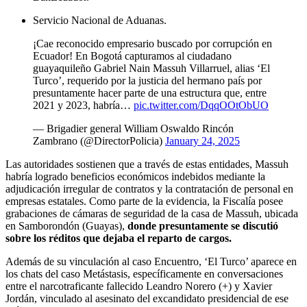
Servicio Nacional de Aduanas.
¡Cae reconocido empresario buscado por corrupción en
Ecuador! En Bogotá capturamos al ciudadano
guayaquileño Gabriel Nain Massuh Villarruel, alias ‘El
Turco’, requerido por la justicia del hermano país por
presuntamente hacer parte de una estructura que, entre
2021 y 2023, habría…
pic.twitter.com/DqqOOtObUO
— Brigadier general William Oswaldo Rincón
Zambrano (@DirectorPolicia)
January 24, 2025
Las autoridades sostienen que a través de estas entidades, Massuh
habría logrado beneficios económicos indebidos mediante la
adjudicación irregular de contratos y la contratación de personal en
empresas estatales. Como parte de la evidencia, la Fiscalía posee
grabaciones de cámaras de seguridad de la casa de Massuh, ubicada
en Samborondón (Guayas),
donde presuntamente se discutió
sobre los réditos que dejaba el reparto de cargos.
Además de su vinculación al caso Encuentro, ‘El Turco’ aparece en
los chats del caso Metástasis, específicamente en conversaciones
entre el narcotraficante fallecido Leandro Norero (+) y Xavier
Jordán, vinculado al asesinato del excandidato presidencial de ese