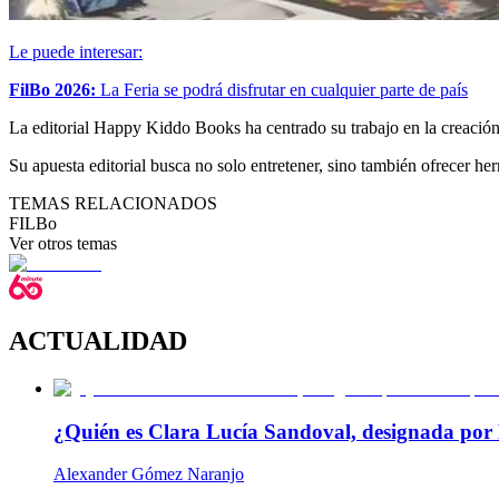
Le puede interesar:
FilBo 2026:
La Feria se podrá disfrutar en cualquier parte de país
La editorial Happy Kiddo Books ha centrado su trabajo en la creación d
Su apuesta editorial busca no solo entretener, sino también ofrecer he
TEMAS RELACIONADOS
FILBo
Ver otros temas
ACTUALIDAD
¿Quién es Clara Lucía Sandoval, designada por 
Alexander Gómez Naranjo