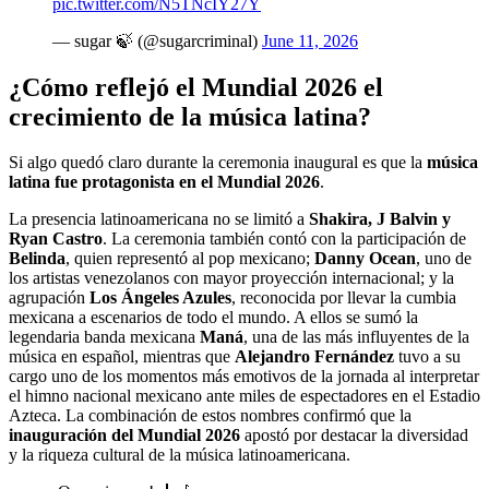
pic.twitter.com/N5TNcIY27Y
— sugar 🍃 (@sugarcriminal)
June 11, 2026
¿Cómo reflejó el Mundial 2026 el
crecimiento de la música latina?
Si algo quedó claro durante la ceremonia inaugural es que la
música
latina fue protagonista en el Mundial 2026
.
La presencia latinoamericana no se limitó a
Shakira, J Balvin y
Ryan Castro
. La ceremonia también contó con la participación de
Belinda
, quien representó al pop mexicano;
Danny Ocean
, uno de
los artistas venezolanos con mayor proyección internacional; y la
agrupación
Los Ángeles Azules
, reconocida por llevar la cumbia
mexicana a escenarios de todo el mundo. A ellos se sumó la
legendaria banda mexicana
Maná
, una de las más influyentes de la
música en español, mientras que
Alejandro Fernández
tuvo a su
cargo uno de los momentos más emotivos de la jornada al interpretar
el himno nacional mexicano ante miles de espectadores en el Estadio
Azteca. La combinación de estos nombres confirmó que la
inauguración del Mundial 2026
apostó por destacar la diversidad
y la riqueza cultural de la música latinoamericana.