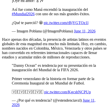
¡Oye mi amor! 🎸🎶
Así fue como Maná encendió la inauguración del
#Mundial2026
con uno de sus más grandes éxitos.
¿Qué te pareció? 🤩
pic.twitter.com/rBjYGTOz1l
— Imagen Poblana (@ImagenPoblana)
June 11, 2026
Hace apenas dos décadas, la presencia de artistas latinos en eventos
globales de esta magnitud era mucho más limitada. Hoy, en cambio,
nombres nacidos en Colombia, México, Venezuela y otros países se
han convertido en referentes internacionales capaces de llenar
estadios y acumular miles de millones de reproducciones.
"Danny Ocean" es tendencia por su presentación en la
inauguración del Mundial de la FIFA 2026.
Primer venezolano de la historia en formar parte de la
Ceremonia Inaugural de un Mundial de Futbol.
🇻🇪🇻🇪🇻🇪🇻🇪
pic.twitter.com/KgcshNCPUp
— ¿Por qué es tendencia? (@estendenciavzl)
June 11,
2026