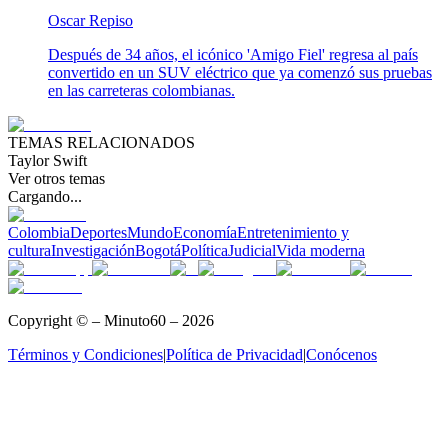
Oscar Repiso
Después de 34 años, el icónico 'Amigo Fiel' regresa al país
convertido en un SUV eléctrico que ya comenzó sus pruebas
en las carreteras colombianas.
TEMAS RELACIONADOS
Taylor Swift
Ver otros temas
Cargando...
Colombia
Deportes
Mundo
Economía
Entretenimiento y
cultura
Investigación
Bogotá
Política
Judicial
Vida moderna
Copyright © – Minuto60 – 2026
Términos y Condiciones
|
Política de Privacidad
|
Conócenos