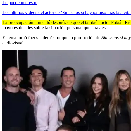
Le puede interesar:
Los últimos videos del actor de ‘Sin senos sí hay paraíso’ tras la alert
La preocupación aumentó después de que el también actor Fabián Rí
mayores detalles sobre la situación personal que atraviesa.
El tema tomó fuerza además porque la producción de
Sin senos sí ha
audiovisual.