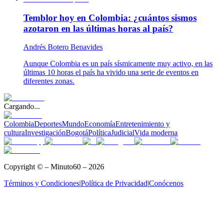
Temblor hoy en Colombia: ¿cuántos sismos
azotaron en las últimas horas al país?
Andrés Botero Benavides
Aunque Colombia es un país sísmicamente muy activo, en las
últimas 10 horas el país ha vivido una serie de eventos en
diferentes zonas.
Cargando...
Colombia
Deportes
Mundo
Economía
Entretenimiento y
cultura
Investigación
Bogotá
Política
Judicial
Vida moderna
Copyright © – Minuto60 – 2026
Términos y Condiciones
|
Política de Privacidad
|
Conócenos