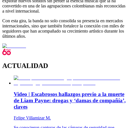
explorar nuevos sonidos sin perder la esencia musical que la ha
convertido en una de las agrupaciones colombianas más reconocidas
a nivel internacional.
Con esta gira, la banda no solo consolida su presencia en mercados
internacionales, sino que también fortalece la conexión con miles de
seguidores que han acompañado su crecimiento artístico durante los
últimos años.
ACTUALIDAD
Video | Escabrosos hallazgos previo a la muerte
de Liam Payne: drogas y ‘damas de compañía’,
claves
Felipe Villamizar M.
Se conocieron capturas de las cámaras de seguridad que