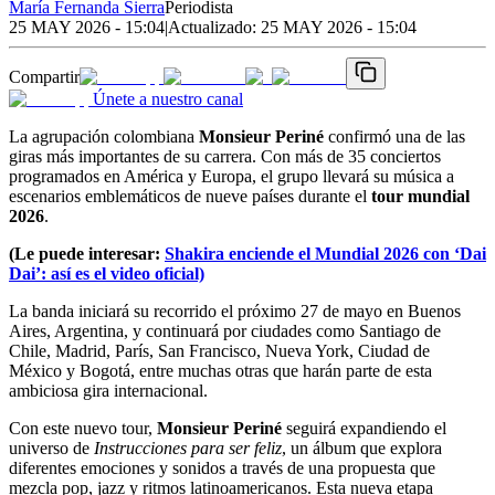
María Fernanda Sierra
Periodista
25 MAY 2026 - 15:04
|
Actualizado:
25 MAY 2026 - 15:04
Compartir
Únete a nuestro canal
La agrupación colombiana
Monsieur Periné
confirmó una de las
giras más importantes de su carrera. Con más de 35 conciertos
programados en América y Europa, el grupo llevará su música a
escenarios emblemáticos de nueve países durante el
tour mundial
2026
.
(Le puede interesar:
Shakira enciende el Mundial 2026 con ‘Dai
Dai’: así es el video oficial)
La banda iniciará su recorrido el próximo 27 de mayo en Buenos
Aires, Argentina, y continuará por ciudades como Santiago de
Chile, Madrid, París, San Francisco, Nueva York, Ciudad de
México y Bogotá, entre muchas otras que harán parte de esta
ambiciosa gira internacional.
Con este nuevo tour,
Monsieur Periné
seguirá expandiendo el
universo de
Instrucciones para ser feliz
, un álbum que explora
diferentes emociones y sonidos a través de una propuesta que
mezcla pop, jazz y ritmos latinoamericanos. Esta nueva etapa