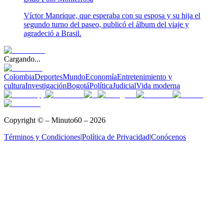
Víctor Manrique, que esperaba con su esposa y su hija el
segundo turno del paseo, publicó el álbum del viaje y
agradeció a Brasil.
Cargando...
Colombia
Deportes
Mundo
Economía
Entretenimiento y
cultura
Investigación
Bogotá
Política
Judicial
Vida moderna
Copyright © – Minuto60 – 2026
Términos y Condiciones
|
Política de Privacidad
|
Conócenos