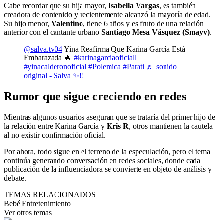
Cabe recordar que su hija mayor,
Isabella Vargas
, es también
creadora de contenido y recientemente alcanzó la mayoría de edad.
Su hijo menor,
Valentino
, tiene 6 años y es fruto de una relación
anterior con el cantante urbano
Santiago Mesa Vásquez (Smayv)
.
@salva.tv04
Yina Reafirma Que Karina García Está
Embarazada 🔥
#karinagarciaoficiall
#yinacalderonoficial
#Polemica
#Parati
♬ sonido
original - Salva ✨‼️
Rumor que sigue creciendo en redes
Mientras algunos usuarios aseguran que se trataría del primer hijo de
la relación entre Karina García y
Kris R
, otros mantienen la cautela
al no existir confirmación oficial.
Por ahora, todo sigue en el terreno de la especulación, pero el tema
continúa generando conversación en redes sociales, donde cada
publicación de la influenciadora se convierte en objeto de análisis y
debate.
TEMAS RELACIONADOS
Bebé
|
Entretenimiento
Ver otros temas