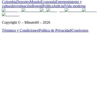
Colombia
Deportes
Mundo
Economía
Entretenimiento y
cultura
Investigación
Bogotá
Política
Judicial
Vida moderna
Copyright © – Minuto60 – 2026
Términos y Condiciones
|
Política de Privacidad
|
Conócenos