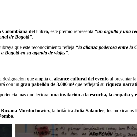
 Colombiana del Libro
, este premio representa
“
un orgullo y una re
ional de Bogotá
”.
subraya que este reconocimiento refleja
“
la alianza poderosa entre la
en a Bogotá en su agenda de viajes
”.
na designación que amplía el
alcance cultural del evento
al presentar l
tará con un
gran pabellón de 3.000 m²
que reflejará su
riqueza narrativ
xperiencia más que lectora:
una invitación a la escucha, la empatía y e
 y Roxana Morduchowicz
, la británica
Julia Salander
, los mexicanos
 Pombo
.