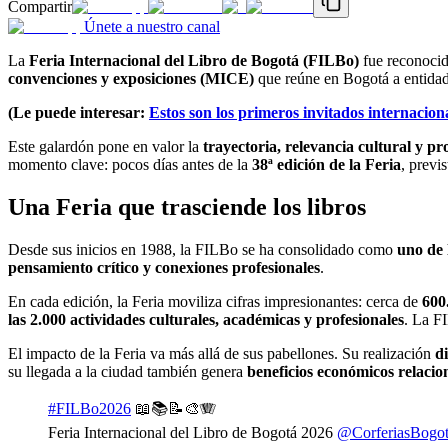
Compartir
Únete a nuestro canal
La
Feria Internacional del Libro de Bogotá (FILBo)
fue reconoci
convenciones y exposiciones (MICE)
que reúne en Bogotá a entidade
(Le puede interesar:
Estos son los primeros invitados internacio
Este galardón pone en valor la
trayectoria, relevancia cultural y p
momento clave: pocos días antes de la
38ª edición de la Feria
, previ
Una Feria que trasciende los libros
Desde sus inicios en 1988, la FILBo se ha consolidado como
uno de 
pensamiento crítico y conexiones profesionales
.
En cada edición, la Feria moviliza cifras impresionantes: cerca de
600
las 2.000 actividades culturales, académicas y profesionales
. La F
El impacto de la Feria va más allá de sus pabellones. Su realización
di
su llegada a la ciudad también genera
beneficios económicos relacion
#FILBo2026
📖📚📝🎨🪗
Feria Internacional del Libro de Bogotá 2026
@CorferiasBogo