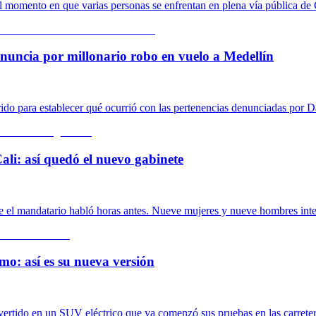
 momento en que varias personas se enfrentan en plena vía pública de 
nuncia por millonario robo en vuelo a Medellín
rrido para establecer qué ocurrió con las pertenencias denunciadas por 
ali: así quedó el nuevo gabinete
de el mandatario habló horas antes. Nueve mujeres y nueve hombres inte
mo: así es su nueva versión
nvertido en un SUV eléctrico que ya comenzó sus pruebas en las carrete