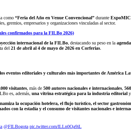
da como
“Feria del Año en Venue Convencional”
durante
ExpoMIC
s, gremios, empresarios y organizaciones vinculadas al sector.
nales confirmados para la FILBo 2026)
royección internacional de la FILBo
, destacando su peso en la
agenda 
sta del
21 de abril al 4 de mayo de 2026 en Corferias
.
los eventos editoriales y culturales más importantes de América La
.000 visitantes
, más de
500 autores nacionales e internacionales
,
560
ILBo es, además,
una vitrina estratégica para la industria editorial
y
namiza la ocupación hotelera, el flujo turístico, el sector gastronó
ados con la estadía y el consumo de visitantes nacionales e interna
ta
@FILBogota
pic.twitter.com/lLLn0Qa9iL