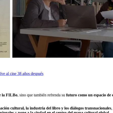
lve al cine 38 años después
de la FILBo
, sino que también refrenda su
futuro como un espacio de e
ión cultural, la industria del libro y los diálogos transnacionales
,
sionales
y
pone a la ciudad en el centro del mapa cultural global
.