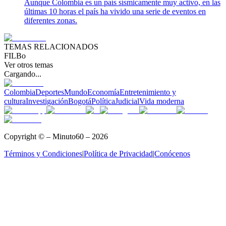
Aunque Colombia es un país sísmicamente muy activo, en las
últimas 10 horas el país ha vivido una serie de eventos en
diferentes zonas.
TEMAS RELACIONADOS
FILBo
Ver otros temas
Cargando...
Colombia
Deportes
Mundo
Economía
Entretenimiento y
cultura
Investigación
Bogotá
Política
Judicial
Vida moderna
Copyright © – Minuto60 – 2026
Términos y Condiciones
|
Política de Privacidad
|
Conócenos