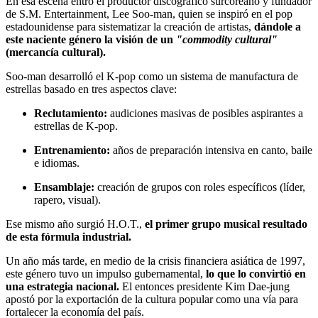
En esa escena entró el productor discográfico surcoreano y fundador
de S.M. Entertainment, Lee Soo-man, quien se inspiró en el pop
estadounidense para sistematizar la creación de artistas,
dándole a
este naciente género la visión de un
"commodity cultural"
(mercancía cultural).
Soo-man desarrolló el K-pop como un sistema de manufactura de
estrellas basado en tres aspectos clave:
Reclutamiento:
audiciones masivas de posibles aspirantes a
estrellas de K-pop.
Entrenamiento:
años de preparación intensiva en canto, baile
e idiomas.
Ensamblaje:
creación de grupos con roles específicos (líder,
rapero, visual).
Ese mismo año surgió H.O.T.,
el primer grupo musical resultado
de esta fórmula industrial.
Un año más tarde, en medio de la crisis financiera asiática de 1997,
este género tuvo un impulso gubernamental,
lo que lo convirtió en
una estrategia nacional.
El entonces presidente Kim Dae-jung
apostó por la exportación de la cultura popular como una vía para
fortalecer la economía del país.