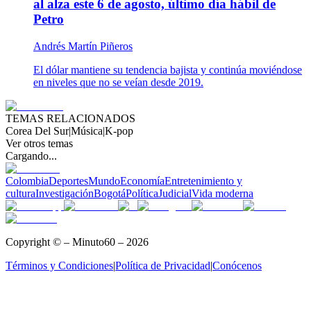
al alza este 6 de agosto, último día hábil de
Petro
Andrés Martín Piñeros
El dólar mantiene su tendencia bajista y continúa moviéndose
en niveles que no se veían desde 2019.
TEMAS RELACIONADOS
Corea Del Sur
|
Música
|
K-pop
Ver otros temas
Cargando...
Colombia
Deportes
Mundo
Economía
Entretenimiento y
cultura
Investigación
Bogotá
Política
Judicial
Vida moderna
Copyright © – Minuto60 – 2026
Términos y Condiciones
|
Política de Privacidad
|
Conócenos