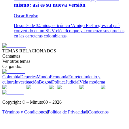
mismo: así es su nueva versión
Oscar Repiso
Después de 34 años, el icónico 'Amigo Fiel' regresa al país
convertido en un SUV eléctrico que ya comenzó sus pruebas
en las carreteras colombianas.
TEMAS RELACIONADOS
Cantantes
Ver otros temas
Cargando...
Colombia
Deportes
Mundo
Economía
Entretenimiento y
cultura
Investigación
Bogotá
Política
Judicial
Vida moderna
Copyright © – Minuto60 – 2026
Términos y Condiciones
|
Política de Privacidad
|
Conócenos