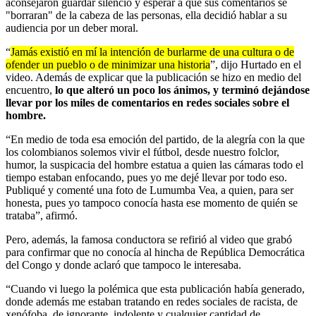
aconsejaron guardar silencio y esperar a que sus comentarios se
"borraran" de la cabeza de las personas, ella decidió hablar a su
audiencia por un deber moral.
“
Jamás existió en mí la intención de burlarme de una cultura o de
ofender un pueblo o de minimizar una historia
”, dijo Hurtado en el
video. Además de explicar que la publicación se hizo en medio del
encuentro,
lo que alteró un poco los ánimos, y terminó dejándose
llevar por los miles de comentarios en redes sociales sobre el
hombre.
“En medio de toda esa emoción del partido, de la alegría con la que
los colombianos solemos vivir el fútbol, desde nuestro folclor,
humor, la suspicacia del hombre estatua a quien las cámaras todo el
tiempo estaban enfocando, pues yo me dejé llevar por todo eso.
Publiqué y comenté una foto de Lumumba Vea, a quien, para ser
honesta, pues yo tampoco conocía hasta ese momento de quién se
trataba”, afirmó.
Pero, además, la famosa conductora se refirió al video que grabó
para confirmar que no conocía al hincha de República Democrática
del Congo y donde aclaró que tampoco le interesaba.
“Cuando vi luego la polémica que esta publicación había generado,
donde además me estaban tratando en redes sociales de racista, de
xenófoba, de ignorante, indolente y cualquier cantidad de