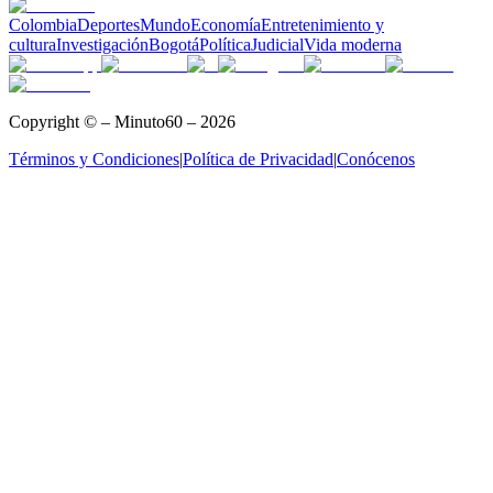
Colombia
Deportes
Mundo
Economía
Entretenimiento y
cultura
Investigación
Bogotá
Política
Judicial
Vida moderna
Copyright © – Minuto60 – 2026
Términos y Condiciones
|
Política de Privacidad
|
Conócenos