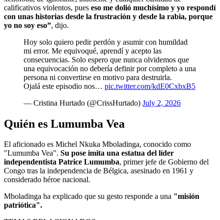
calificativos violentos, pues
eso me dolió muchísimo y yo respondí
con unas historias desde la frustración y desde la rabia, porque
yo no soy eso”
, dijo.
Hoy solo quiero pedir perdón y asumir con humildad
mi error. Me equivoqué, aprendí y acepto las
consecuencias. Solo espero que nunca olvidemos que
una equivocación no debería definir por completo a una
persona ni convertirse en motivo para destruirla.
Ojalá este episodio nos…
pic.twitter.com/kdE0CxbxB5
— Cristina Hurtado (@CrissHurtado)
July 2, 2026
Quién es Lumumba Vea
El aficionado es Michel Nkuka Mboladinga, conocido como
"Lumumba Vea".
Su pose imita una estatua del líder
independentista Patrice Lumumba
, primer jefe de Gobierno del
Congo tras la independencia de Bélgica, asesinado en 1961 y
considerado héroe nacional.
Mboladinga ha explicado que su gesto responde a una
"misión
patriótica".