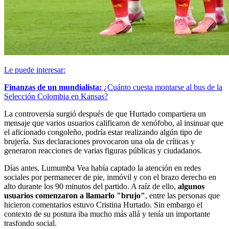
Le puede interesar:
Finanzas de un mundialista:
¿Cuánto cuesta montarse al bus de la
Selección Colombia en Kansas?
La controversia surgió después de que Hurtado compartiera un
mensaje que varios usuarios calificaron de xenófobo, al insinuar que
el aficionado congoleño, podría estar realizando algún tipo de
brujería. Sus declaraciones provocaron una ola de críticas y
generaron reacciones de varias figuras públicas y ciudadanos.
Días antes, Lumumba Vea había captado la atención en redes
sociales por permanecer de pie, inmóvil y con el brazo derecho en
alto durante los 90 minutos del partido. A raíz de ello,
algunos
usuarios comenzaron a llamarlo "brujo"
, entre las personas que
hicieron comentarios estuvo Cristina Hurtado. Sin embargo el
contexto de su postura iba mucho más allá y tenía un importante
trasfondo social.