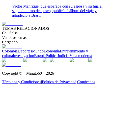
Víctor Manrique, que esperaba con su esposa y su hija el
segundo turno del paseo, publicó el álbum del viaje y
agradeció a Brasil.
TEMAS RELACIONADOS
Cali
|
Salsa
Ver otros temas
Cargando...
Colombia
Deportes
Mundo
Economía
Entretenimiento y
cultura
Investigación
Bogotá
Política
Judicial
Vida moderna
Copyright © – Minuto60 – 2026
Términos y Condiciones
|
Política de Privacidad
|
Conócenos