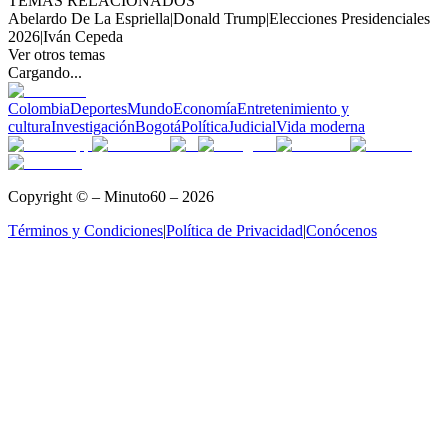
TEMAS RELACIONADOS
Abelardo De La Espriella
|
Donald Trump
|
Elecciones Presidenciales
2026
|
Iván Cepeda
Ver otros temas
Cargando...
Colombia
Deportes
Mundo
Economía
Entretenimiento y
cultura
Investigación
Bogotá
Política
Judicial
Vida moderna
Copyright © – Minuto60 – 2026
Términos y Condiciones
|
Política de Privacidad
|
Conócenos