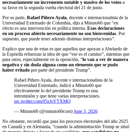
necesariamente un incremento notable y masivo de los votos
a
su favor en la segunda vuelta electoral del 21 de junio.
Por su parte,
Rafael Piñero Ayala
, docente e internacionalista de la
Universidad Externado de Colombia, dijo a Minuto60 que “en
efecto es una intervención en política interna.
Esas declaraciones
en un proceso abierto necesariamente no son bienvenidas
. Por
supuesto, que puede tener además distintas interpretaciones”.
Explico que una de estas es que aquellos que apoyan a Abelardo de
la Espriella refuerzan la idea de que “ese es el camino”, mientras que
para otros, especialmente en la oposición, “
lo van a ver de manera
negativa y sin duda alguna como un elemento que se pudo
haber evitado
por parte del presidente Trump”.
Rafael Piñero Ayala, docente e internacionalista de la
Universidad Externado, indicó a Minuto60 que
efectivamente lo del presidente Trump es una
intromisión y que tiene varias interpretaciones.
pic.twitter.com/05zJsYTXMQ
— Minuto60 (@minuto60com)
June 3, 2026
No obstante, recordó que para los procesos electorales del año 2025
en Canadá y en Alemania, “cuando la administración Trump se situó
de manera directa a favor de un candidato,
esos candidatos no