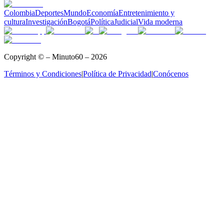
Colombia
Deportes
Mundo
Economía
Entretenimiento y
cultura
Investigación
Bogotá
Política
Judicial
Vida moderna
Copyright © – Minuto60 – 2026
Términos y Condiciones
|
Política de Privacidad
|
Conócenos