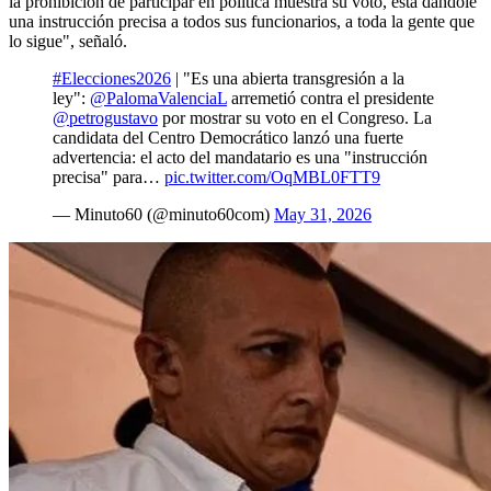
la prohibición de participar en política muestra su voto, está dándole
una instrucción precisa a todos sus funcionarios, a toda la gente que
lo sigue", señaló.
#Elecciones2026
| "Es una abierta transgresión a la
ley":
@PalomaValenciaL
arremetió contra el presidente
@petrogustavo
por mostrar su voto en el Congreso. La
candidata del Centro Democrático lanzó una fuerte
advertencia: el acto del mandatario es una "instrucción
precisa" para…
pic.twitter.com/OqMBL0FTT9
— Minuto60 (@minuto60com)
May 31, 2026