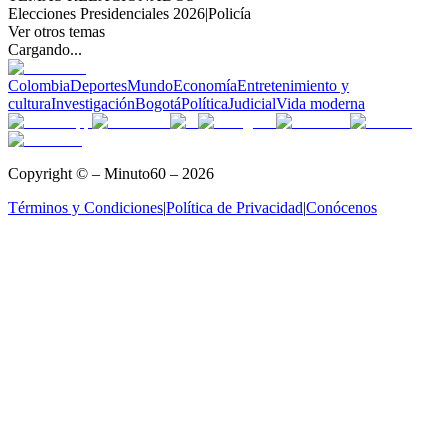
Elecciones Presidenciales 2026
|
Policía
Ver otros temas
Cargando...
Colombia
Deportes
Mundo
Economía
Entretenimiento y
cultura
Investigación
Bogotá
Política
Judicial
Vida moderna
Copyright © – Minuto60 – 2026
Términos y Condiciones
|
Política de Privacidad
|
Conócenos