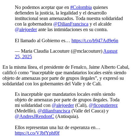
No podemos aceptar que en
#Colombia
quienes
defienden la justicia, la legalidad y el desarrollo
institucional sean amenazados. Toda nuestra solidaridad
con la gobernadora
@DilianFrancisca
y el alcalde
@alejoeder
ante las intimidaciones en su contra.
El llamado al Gobierno es…
https://t.co/b947Ad9e6n
— Maria Claudia Lacouture (@mclacouture)
August
25, 2025
En la misma línea, el presidente de Fenalco, Jaime Alberto Cabal,
calificó como “inaceptable que mandatarios locales estén siendo
objeto de amenazas por parte de grupos ilegales”, y expresó su
solidaridad con los gobernantes del Valle y de Cali.
Es inaceptable que mandatarios locales estén siendo
objeto de amenazas por parte de grupos ilegales. Toda
mi solidaridad con
@alejoeder
(Cali),
@ficogutierrez
(Medellín),
@dilianfrancisca
(Valle del Cauca) y
@AndresJRendonC
(Antioquia).
Ellos representan una luz de esperanza en…
https://t.co/VJbfYphf0f