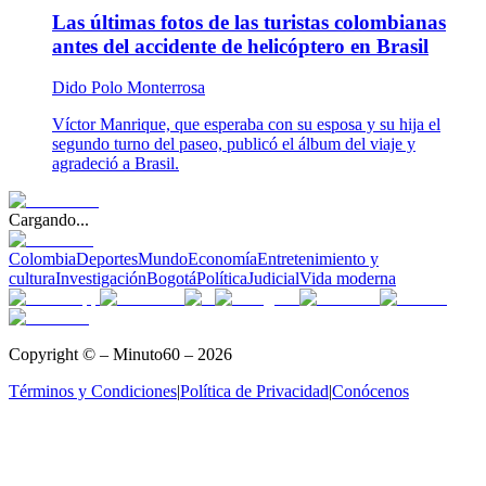
Las últimas fotos de las turistas colombianas
antes del accidente de helicóptero en Brasil
Dido Polo Monterrosa
Víctor Manrique, que esperaba con su esposa y su hija el
segundo turno del paseo, publicó el álbum del viaje y
agradeció a Brasil.
Cargando...
Colombia
Deportes
Mundo
Economía
Entretenimiento y
cultura
Investigación
Bogotá
Política
Judicial
Vida moderna
Copyright © – Minuto60 – 2026
Términos y Condiciones
|
Política de Privacidad
|
Conócenos