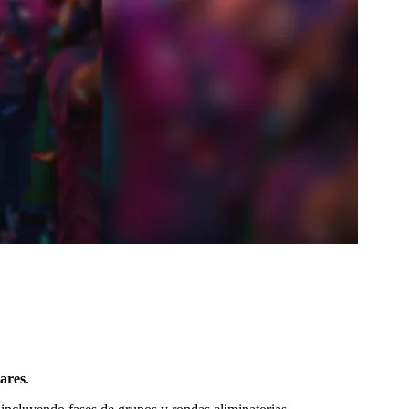
gares
.