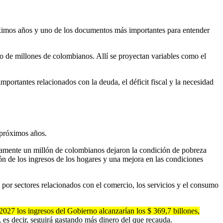
óximos años y uno de los documentos más importantes para entender
o de millones de colombianos. Allí se proyectan variables como el
mportantes relacionados con la deuda, el déficit fiscal y la necesidad
s próximos años.
damente un millón de colombianos dejaron la condición de pobreza
ón de los ingresos de los hogares y una mejora en las condiciones
por sectores relacionados con el comercio, los servicios y el consumo
2027 los ingresos del Gobierno alcanzarían los $ 369,7 billones,
l, es decir, seguirá gastando más dinero del que recauda.