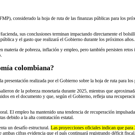
P), considerado la hoja de ruta de las finanzas públicas para los pr
 Hacienda, sus conclusiones terminan impactando directamente el bolsill
 pública y el gasto que realizará el Gobierno durante los próximos años.
n materia de pobreza, inflación y empleo, pero también persisten retos i
.
nomía colombiana?
la presentación realizada por el Gobierno sobre la hoja de ruta para lo
 salieron de la pobreza monetaria durante 2025, mientras que aproxima
cluidos en el documento y que, según el Gobierno, refleja una recuperaci
oral. El empleo ha mantenido una tendencia de recuperación impulsada 
s debido a la alta contratación estatal.
nta un desafío estructural.
Las proyecciones oficiales indican que para 
e ambas cifras evidencia que el país continuará registrando déficit fisca