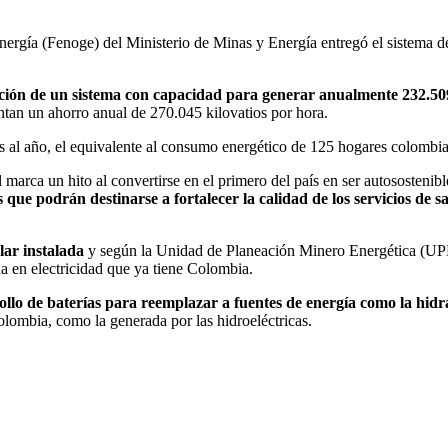
rgía (Fenoge) del Ministerio de Minas y Energía entregó el sistema de 
ación de un sistema con capacidad para generar anualmente 232.509
entan un ahorro anual de 270.045 kilovatios por hora.
es al año, el equivalente al consumo energético de 125 hogares colombi
 marca un hito al convertirse en el primero del país en ser autosostenib
 que podrán destinarse a fortalecer la calidad de los servicios de s
lar instalada
y según la Unidad de Planeación Minero Energética (UPME)
da en electricidad que ya tiene Colombia.
llo de baterías para reemplazar a fuentes de energía como la hidr
olombia, como la generada por las hidroeléctricas.