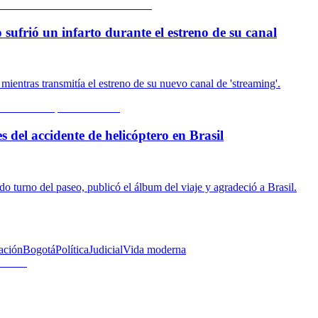
sufrió un infarto durante el estreno de su canal
 mientras transmitía el estreno de su nuevo canal de 'streaming'.
s del accidente de helicóptero en Brasil
o turno del paseo, publicó el álbum del viaje y agradeció a Brasil.
ación
Bogotá
Política
Judicial
Vida moderna