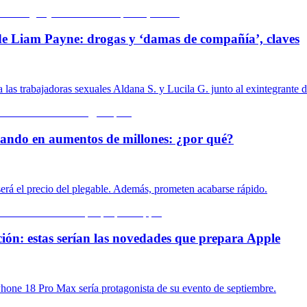
 de Liam Payne: drogas y ‘damas de compañía’, claves
 las trabajadoras sexuales Aldana S. y Lucila G. junto al exintegrante 
pensando en aumentos de millones: ¿por qué?
rá el precio del plegable. Además, prometen acabarse rápido.
ión: estas serían las novedades que prepara Apple
Phone 18 Pro Max sería protagonista de su evento de septiembre.