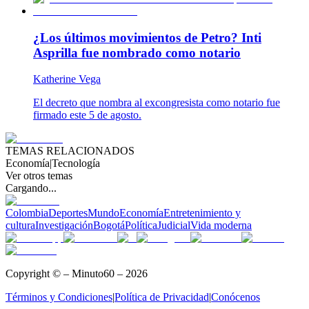
¿Los últimos movimientos de Petro? Inti
Asprilla fue nombrado como notario
Katherine Vega
El decreto que nombra al excongresista como notario fue
firmado este 5 de agosto.
TEMAS RELACIONADOS
Economía
|
Tecnología
Ver otros temas
Cargando...
Colombia
Deportes
Mundo
Economía
Entretenimiento y
cultura
Investigación
Bogotá
Política
Judicial
Vida moderna
Copyright © – Minuto60 – 2026
Términos y Condiciones
|
Política de Privacidad
|
Conócenos