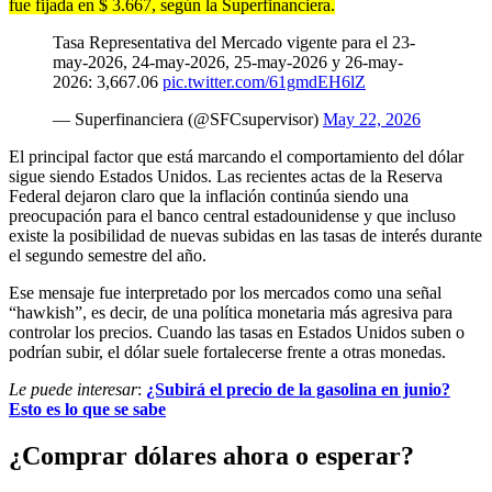
fue fijada en $ 3.667, según la Superfinanciera.
Tasa Representativa del Mercado vigente para el 23-
may-2026, 24-may-2026, 25-may-2026 y 26-may-
2026: 3,667.06
pic.twitter.com/61gmdEH6lZ
— Superfinanciera (@SFCsupervisor)
May 22, 2026
El principal factor que está marcando el comportamiento del dólar
sigue siendo Estados Unidos. Las recientes actas de la Reserva
Federal dejaron claro que la inflación continúa siendo una
preocupación para el banco central estadounidense y que incluso
existe la posibilidad de nuevas subidas en las tasas de interés durante
el segundo semestre del año.
Ese mensaje fue interpretado por los mercados como una señal
“hawkish”, es decir, de una política monetaria más agresiva para
controlar los precios. Cuando las tasas en Estados Unidos suben o
podrían subir, el dólar suele fortalecerse frente a otras monedas.
Le puede interesar
:
¿Subirá el precio de la gasolina en junio?
Esto es lo que se sabe
¿Comprar dólares ahora o esperar?