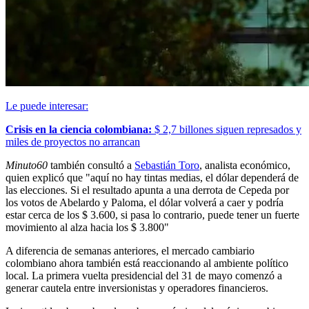
Le puede interesar:
Crisis en la ciencia colombiana:
$ 2,7 billones siguen represados y
miles de proyectos no arrancan
Minuto60
también consultó a
Sebastián Toro
, analista económico,
quien explicó que "aquí no hay tintas medias, el dólar dependerá de
las elecciones. Si el resultado apunta a una derrota de Cepeda por
los votos de Abelardo y Paloma, el dólar volverá a caer y podría
estar cerca de los $ 3.600, si pasa lo contrario, puede tener un fuerte
movimiento al alza hacia los $ 3.800"
A diferencia de semanas anteriores, el mercado cambiario
colombiano ahora también está reaccionando al ambiente político
local. La primera vuelta presidencial del 31 de mayo comenzó a
generar cautela entre inversionistas y operadores financieros.