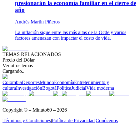
presionarán la economía familiar en el cierre de
año
Andrés Martín Piñeros
La inflación sigue entre las más altas de la Ocde y varios
factores amenazan con impactar el costo de vida.
TEMAS RELACIONADOS
Precio del Dólar
Ver otros temas
Cargando...
Colombia
Deportes
Mundo
Economía
Entretenimiento y
cultura
Investigación
Bogotá
Política
Judicial
Vida moderna
Copyright © – Minuto60 – 2026
Términos y Condiciones
|
Política de Privacidad
|
Conócenos