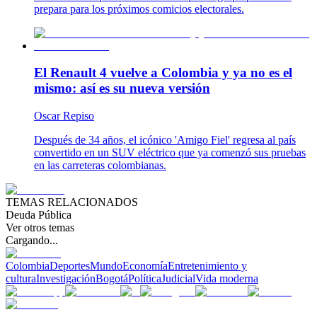
prepara para los próximos comicios electorales.
El Renault 4 vuelve a Colombia y ya no es el
mismo: así es su nueva versión
Oscar Repiso
Después de 34 años, el icónico 'Amigo Fiel' regresa al país
convertido en un SUV eléctrico que ya comenzó sus pruebas
en las carreteras colombianas.
TEMAS RELACIONADOS
Deuda Pública
Ver otros temas
Cargando...
Colombia
Deportes
Mundo
Economía
Entretenimiento y
cultura
Investigación
Bogotá
Política
Judicial
Vida moderna