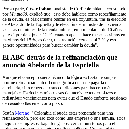
Por su parte,
César Pabón
, analista de Corficolombiana, consultado
por
Minuto60
, explicó que "esto debe hablarse como reperfilamiento
de la deuda, es básicamente buscar en esa coyuntura, tras la elección
de Abelardo de la Espriella y le elección del ministro de Hacienda,
las tasas de interés de la deuda pública, en particular la de 10 años,
ya está por debajo del 12 %, cuando apenas hace meses lo vimos en
máximos del 15 %, es decir, una redución cercana al 3 % y eso
genera oportunidades para buscar cambiar la deuda".
El ABC detrás de la refinanciación que
anunció Abelardo de la Espriella
Aunque el concepto suena técnico, la lógica es bastante simple
porque refinanciar la deuda no significa dejar de pagarla ni
eliminarla, sino renegociar sus condiciones para hacerla más
manejable. Es decir, cambiar tasas de interés, extender plazos o
redistribuir vencimientos para evitar que el Estado enfrente presiones
demasiado altas en el corto plazo.
Según
Moreno
, "Colombia sí puede estar preparada para una
refinanciación, pero eso toca como una empresa o una familia. Toca
mejorar los ingresos, bajar los gastos, cerrar ministerios para el
gobierno y que no sea tanto para fines políticos. Con esa plata