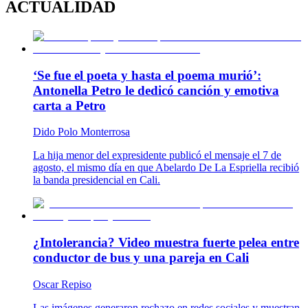
ACTUALIDAD
‘Se fue el poeta y hasta el poema murió’:
Antonella Petro le dedicó canción y emotiva
carta a Petro
Dido Polo Monterrosa
La hija menor del expresidente publicó el mensaje el 7 de
agosto, el mismo día en que Abelardo De La Espriella recibió
la banda presidencial en Cali.
¿Intolerancia? Video muestra fuerte pelea entre
conductor de bus y una pareja en Cali
Oscar Repiso
Las imágenes generaron rechazo en redes sociales y muestran