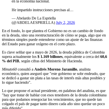
en la economía nacional.
He impartido instrucciones precisas al…
— Abelardo De La Espriella
(@ABDELAESPRIELLA)
July 2, 2026
En el fondo, lo que plantea el Gobierno no es un cambio de fondo
en la deuda, sino una reestructuración de cómo se paga, algo que en
términos simples puede entenderse como un ajuste de las finanzas
del Estado para ganar oxígeno en el corto plazo.
Es clave señlar que a mayo de 2026, la deuda pública de Colombia
supera actualmente los
$ 1.169 billones
, equivalente a cerca del
60,6
% del PIB
, según cifras del Ministerio de Hacienda.
Minuto60
consultó a
Andrés Moreno Jaramillo
, analista
económico, quien aseguró que "este gobierno se sobr endeudo, que
se dedicó a gastar sin plata a las tasas de interés más altas posibles y
lo sigue haciendo".
Lo que propone el actual presidente, en palabras del analista, es que
"hay que tratar de hablar con esos tenedores de la deuda colombiana
para que podamos renegociar los vencimientos, que no quede tan
colgado el país de pagar tanto dinero cada año sino quedar un poco
más diferido".