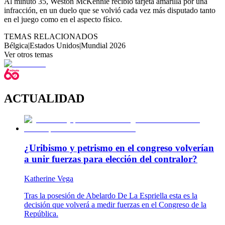
Al minuto 35, Weston McKennie recibió tarjeta amarilla por una
infracción, en un duelo que se volvió cada vez más disputado tanto
en el juego como en el aspecto físico.
TEMAS RELACIONADOS
Bélgica
|
Estados Unidos
|
Mundial 2026
Ver otros temas
ACTUALIDAD
¿Uribismo y petrismo en el congreso volverían
a unir fuerzas para elección del contralor?
Katherine Vega
Tras la posesión de Abelardo De La Espriella esta es la
decisión que volverá a medir fuerzas en el Congreso de la
República.