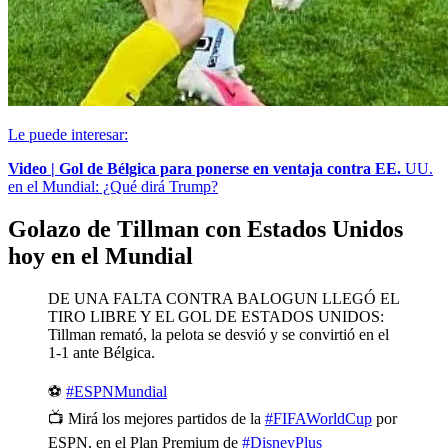
Le puede interesar:
Video | Gol de Bélgica para ponerse en ventaja contra EE.
UU.
en el Mundial: ¿Qué dirá Trump?
Golazo de Tillman con Estados Unidos
hoy en el Mundial
DE UNA FALTA CONTRA BALOGUN LLEGÓ EL
TIRO LIBRE Y EL GOL DE ESTADOS UNIDOS:
Tillman remató, la pelota se desvió y se convirtió en el
1-1 ante Bélgica.
⚽
#ESPNMundial
📺 Mirá los mejores partidos de la
#FIFAWorldCup
por
ESPN, en el Plan Premium de
#DisneyPlus