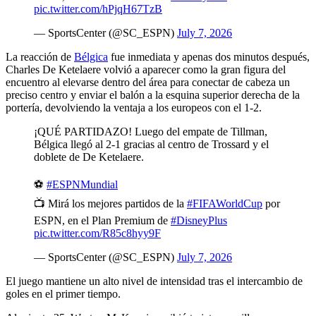
pic.twitter.com/hPjqH67TzB
— SportsCenter (@SC_ESPN)
July 7, 2026
La reacción de
Bélgica
fue inmediata y apenas dos minutos después,
Charles De Ketelaere volvió a aparecer como la gran figura del
encuentro al elevarse dentro del área para conectar de cabeza un
preciso centro y enviar el balón a la esquina superior derecha de la
portería, devolviendo la ventaja a los europeos con el 1-2.
¡QUÉ PARTIDAZO! Luego del empate de Tillman,
Bélgica llegó al 2-1 gracias al centro de Trossard y el
doblete de De Ketelaere.
⚽
#ESPNMundial
📺 Mirá los mejores partidos de la
#FIFAWorldCup
por
ESPN, en el Plan Premium de
#DisneyPlus
pic.twitter.com/R85c8hyy9F
— SportsCenter (@SC_ESPN)
July 7, 2026
El juego mantiene un alto nivel de intensidad tras el intercambio de
goles en el primer tiempo.