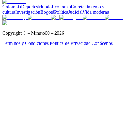
Colombia
Deportes
Mundo
Economía
Entretenimiento y
cultura
Investigación
Bogotá
Política
Judicial
Vida moderna
Copyright © – Minuto60 – 2026
Términos y Condiciones
|
Política de Privacidad
|
Conócenos