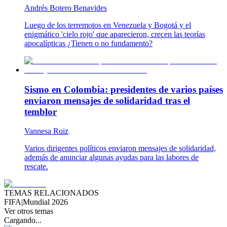
Andrés Botero Benavides
Luego de los terremotos en Venezuela y Bogotá y el
enigmático 'cielo rojo' que aparecieron, crecen las teorías
apocalípticas ¿Tienen o no fundamento?
Sismo en Colombia: presidentes de varios países
enviaron mensajes de solidaridad tras el
temblor
Vannesa Ruiz
Varios dirigentes políticos enviaron mensajes de solidaridad,
además de anunciar algunas ayudas para las labores de
rescate.
TEMAS RELACIONADOS
FIFA
|
Mundial 2026
Ver otros temas
Cargando...