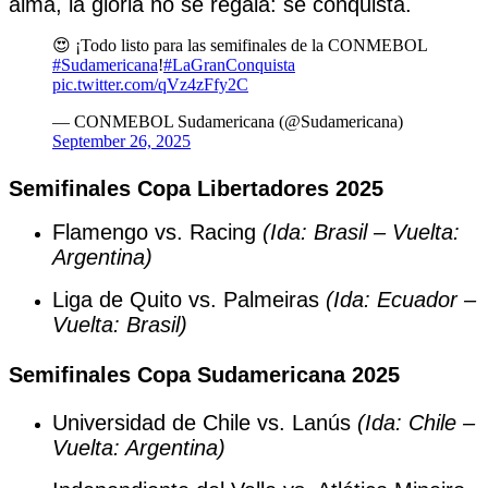
alma, la gloria no se regala: se conquista.
😍 ¡Todo listo para las semifinales de la CONMEBOL
#Sudamericana
!
#LaGranConquista
pic.twitter.com/qVz4zFfy2C
— CONMEBOL Sudamericana (@Sudamericana)
September 26, 2025
Semifinales Copa Libertadores 2025
Flamengo
vs.
Racing
(Ida: Brasil – Vuelta:
Argentina)
Liga de Quito
vs.
Palmeiras
(Ida: Ecuador –
Vuelta: Brasil)
Semifinales Copa Sudamericana 2025
Universidad de Chile
vs. Lanús
(Ida: Chile –
Vuelta: Argentina)