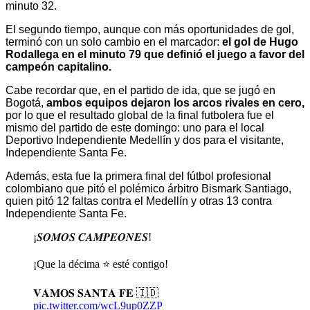
minuto 32. 
El segundo tiempo, aunque con más oportunidades de gol, 
terminó con un solo cambio en el marcador: 
el gol de Hugo 
Rodallega en el minuto 79 que definió el juego a favor del 
campeón capitalino.
Cabe recordar que, en el partido de ida, que se jugó en 
Bogotá, 
ambos equipos dejaron los arcos rivales en cero,
por lo que el resultado global de la final futbolera fue el 
mismo del partido de este domingo: uno para el local 
Deportivo Independiente Medellín y dos para el visitante, 
Independiente Santa Fe.
Además, esta fue la primera final del fútbol profesional 
colombiano que pitó el polémico árbitro Bismark Santiago, 
quien pitó 12 faltas contra el Medellín y otras 13 contra 
Independiente Santa Fe.
¡𝑺𝑶𝑴𝑶𝑺 𝑪𝑨𝑴𝑷𝑬𝑶𝑵𝑬𝑺!
¡Que la décima ⭐️ esté contigo!
𝐕𝐀𝐌𝐎𝐒 𝐒𝐀𝐍𝐓𝐀 𝐅𝐄 🇮🇩
pic.twitter.com/wcL9up0ZZP