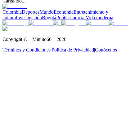
Cargando...
Colombia
Deportes
Mundo
Economía
Entretenimiento y
cultura
Investigación
Bogotá
Política
Judicial
Vida moderna
Copyright © – Minuto60 – 2026
Términos y Condiciones
|
Política de Privacidad
|
Conócenos