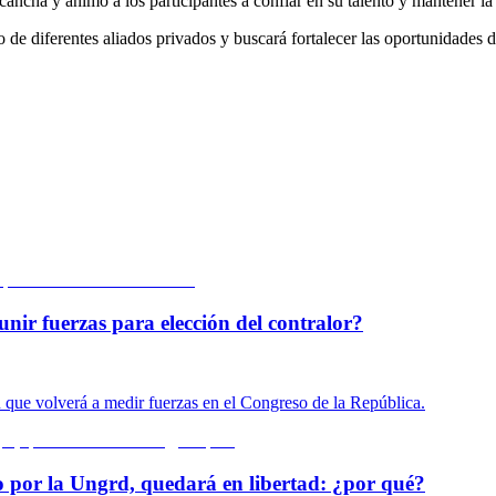
cancha y animó a los participantes a confiar en su talento y mantener la
 diferentes aliados privados y buscará fortalecer las oportunidades de 
unir fuerzas para elección del contralor?
n que volverá a medir fuerzas en el Congreso de la República.
o por la Ungrd, quedará en libertad: ¿por qué?