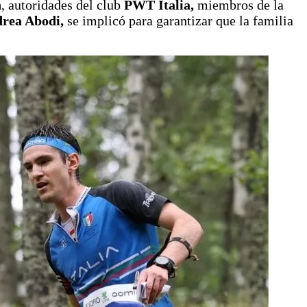
n
, autoridades del club
PWT Italia,
miembros de la
drea Abodi,
se implicó para garantizar que la familia