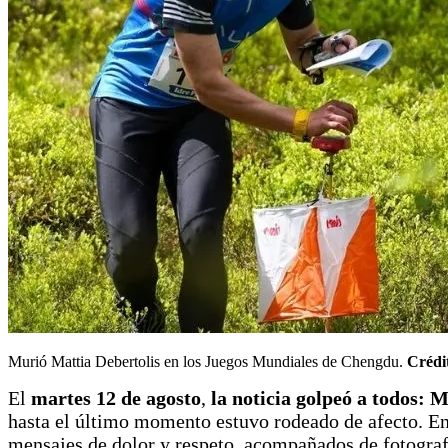
Murió Mattia Debertolis en los Juegos Mundiales de Chengdu.
Crédit
El
martes 12 de agosto
,
la noticia golpeó a todos: 
hasta el último momento estuvo rodeado de afecto. En 
mensajes de dolor y respeto, acompañados de fotografí