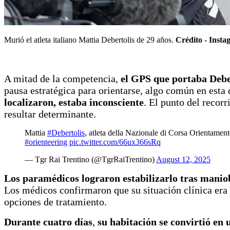
Murió el atleta italiano Mattia Debertolis de 29 años.
Crédito -
Insta
A mitad de la competencia,
el GPS que portaba Debe
pausa estratégica para orientarse, algo común en esta 
localizaron, estaba inconsciente
. El punto del recorr
resultar determinante.
Mattia
#Debertolis
, atleta della Nazionale di Corsa Orientamento
#orienteering
pic.twitter.com/66ux366sRq
— Tgr Rai Trentino (@TgrRaiTrentino)
August 12, 2025
Los paramédicos lograron estabilizarlo tras maniob
Los médicos confirmaron que su situación clínica era
opciones de tratamiento.
Durante cuatro días
,
su habitación se convirtió en 