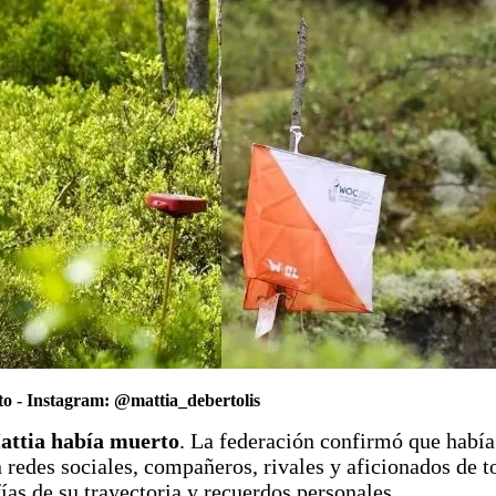
o -
Instagram: @mattia_debertolis
Mattia había muerto
. La federación confirmó que había
redes sociales, compañeros, rivales y aficionados de t
as de su trayectoria y recuerdos personales.