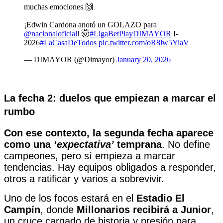
muchas emociones 🙌
¡Edwin Cardona anotó un GOLAZO para
@nacionaloficial
! 🤯
#LigaBetPlayDIMAYOR
I-
2026
#LaCasaDeTodos
pic.twitter.com/oR8lw5YiaV
— DIMAYOR (@Dimayor)
January 20, 2026
La fecha 2: duelos que empiezan a marcar el
rumbo
Con ese contexto, la segunda fecha aparece
como una
‘expectativa’
temprana
. No define
campeones, pero sí empieza a marcar
tendencias. Hay equipos obligados a responder,
otros a ratificar y varios a sobrevivir.
Uno de los focos estará en el
Estadio El
Campín
, donde
Millonarios recibirá a Junior
,
un cruce cargado de historia y presión para