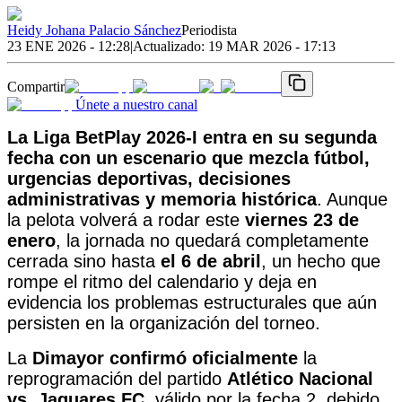
Heidy Johana Palacio Sánchez
Periodista
23 ENE 2026 - 12:28
|
Actualizado:
19 MAR 2026 - 17:13
Compartir
Únete a nuestro canal
La Liga BetPlay 2026-I entra en su
segunda
fecha
con un escenario que mezcla
fútbol,
urgencias deportivas, decisiones
administrativas y memoria histórica
. Aunque
la pelota volverá a rodar este
viernes 23 de
enero
, la jornada no quedará completamente
cerrada sino hasta
el 6 de abril
, un hecho que
rompe el ritmo del calendario y deja en
evidencia los problemas estructurales que aún
persisten en la organización del torneo.
La
Dimayor confirmó oficialmente
la
reprogramación del partido
Atlético Nacional
vs. Jaguares FC
, válido por la fecha 2, debido