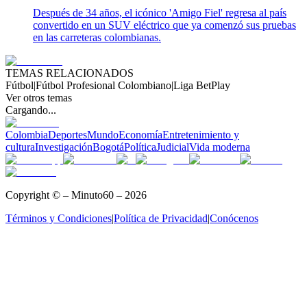
Después de 34 años, el icónico 'Amigo Fiel' regresa al país
convertido en un SUV eléctrico que ya comenzó sus pruebas
en las carreteras colombianas.
TEMAS RELACIONADOS
Fútbol
|
Fútbol Profesional Colombiano
|
Liga BetPlay
Ver otros temas
Cargando...
Colombia
Deportes
Mundo
Economía
Entretenimiento y
cultura
Investigación
Bogotá
Política
Judicial
Vida moderna
Copyright © – Minuto60 – 2026
Términos y Condiciones
|
Política de Privacidad
|
Conócenos