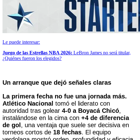
Le puede interesar:
Juego de las Estrellas NBA 2026:
LeBron James no será titular,
¿Quiénes fueron los elegidos?
Un arranque que dejó señales claras
La primera fecha no fue una jornada más.
Atlético Nacional
tomó el liderato con
autoridad tras golear
4-0 a Boyacá Chicó
,
instalándose en la cima con
+4 de diferencia
de gol
, una ventaja que suele ser decisiva en
torneos cortos de
18 fechas
. El equipo
verdolaga mostró orden, profundidad y eficacia,