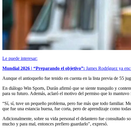
Le puede interesar:
Mundial 2026 | “Preparando el objetivo”:
James Rodríguez ya ence
Aunque el antioqueño fue tenido en cuenta en la lista previa de 55 jug
En diálogo Win Sports, Durán afirmó que se siente tranquilo y conten
para su futuro. Además, aclaró el motivo del permiso que lo mantuvo f
“Sí, sí, tuve un pequeño problema, pero fue más que todo familiar. Me
que fue una estancia buena, fue corta, pero de aprendizaje como tod
Adicionalmente, sobre su vida personal el delantero fue consultado sob
mucho y para mal, entonces prefiero guardarlo", expresó.