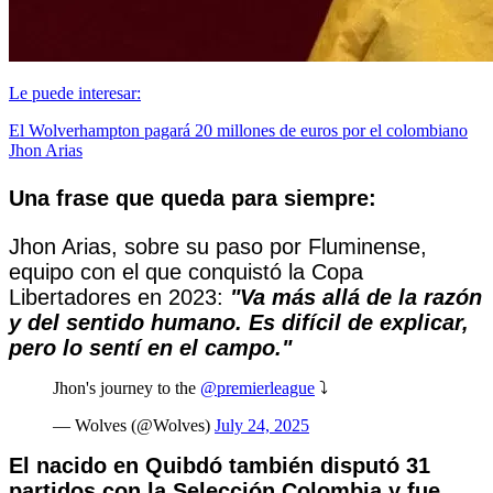
Le puede interesar:
El Wolverhampton pagará 20 millones de euros por el colombiano
Jhon Arias
Una frase que queda para siempre:
Jhon Arias, sobre su paso por Fluminense,
equipo con el que conquistó la Copa
Libertadores en 2023:
"Va más allá de la razón
y del sentido humano. Es difícil de explicar,
pero lo sentí en el campo."
Jhon's journey to the
@premierleague
⤵️
— Wolves (@Wolves)
July 24, 2025
El nacido en Quibdó también disputó 31
partidos con la Selección Colombia y fue