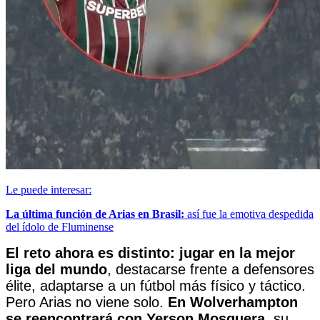
Le puede interesar:
La última función de Arias en Brasil:
así fue la emotiva despedida
del ídolo de Fluminense
El reto ahora es distinto: jugar en la
mejor
liga del mundo
, destacarse frente a defensores
élite, adaptarse a un fútbol más físico y táctico.
Pero Arias no viene solo.
En Wolverhampton
se reencontrará con
Yerson Mosquera
, su