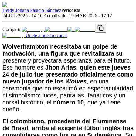
Heidy Johana Palacio Sánchez
Periodista
24 JUL 2025 - 14:10
|
Actualizado:
19 MAR 2026 - 17:12
Compartir
Únete a nuestro canal
Wolverhampton necesitaba un golpe de
motivación, una figura que revitalizara
su
presente y proyectara esperanza para el futuro.
Ese hombre es
Jhon Arias
,
quien este jueves
24 de julio fue presentado oficialmente como
nuevo jugador de los
Wolves
, en una
ceremonia que no escatimó en espectacularidad
ni simbolismo: luces, pantallas, fanáticos y un
dorsal histórico, el
número 10
, que ya tiene
dueño.
El colombiano, procedente del
Fluminense
de Brasil
,
arriba al exigente fútbol inglés tras
consolidarse como figura en Sudamérica.
Su