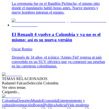
La ceremonia fue en el Batallón Pichincha, el mismo sitio
donde el mandatario habló horas antes. Nueve mujeres y
nueve hombres integran el equipo.
El Renault 4 vuelve a Colombia y ya no es el
mismo: así es su nueva versión
Oscar Repiso
Después de 34 años, el icónico 'Amigo Fiel' regresa al país
convertido en un SUV eléctrico que ya comenzó sus pruebas
en las carreteras colombianas.
TEMAS RELACIONADOS
Radamel Falcao
|
Selección Colombia
Ver otros temas
Cargando...
Colombia
Deportes
Mundo
Economía
Entretenimiento y
cultura
Investigación
Bogotá
Política
Judicial
Vida moderna