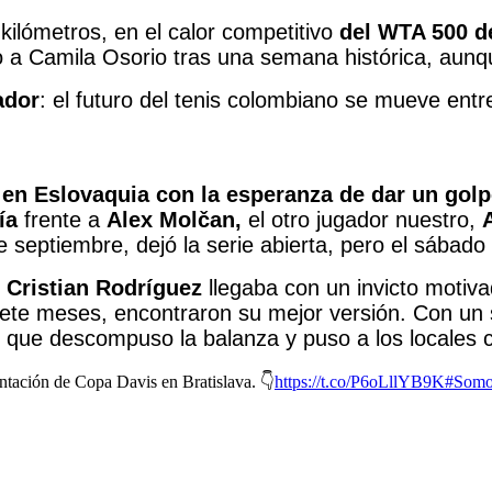
kilómetros, en el calor competitivo
del WTA 500
d
a Camila Osorio tras una semana histórica, aunqu
ador
: el futuro del tenis colombiano se mueve entre 
ó en Eslovaquia con la esperanza de dar un golpe
ía
frente a
Alex Molčan,
el otro jugador nuestro,
e septiembre, dejó la serie abierta, pero el sábado
 Cristian Rodríguez
llegaba con un invicto motiv
ete meses, encontraron su mejor versión. Con un se
 que descompuso la balanza y puso a los locales c
ntación de Copa Davis en Bratislava. 👇
https://t.co/P6oLllYB9K
#Somo