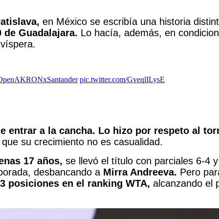
atislava,
en México se escribía una historia distin
 de Guadalajara.
Lo hacía, además, en condicion
 víspera.
penAKRONxSantander
pic.twitter.com/GveqlILysE
ntrar a la cancha. Lo hizo por respeto al torne
o que su crecimiento no es casualidad.
penas 17 años,
se llevó el título con parciales 6-4 
emporada, desbancando a
Mirra Andreeva.
Pero pa
3 posiciones en el ranking WTA,
alcanzando el 