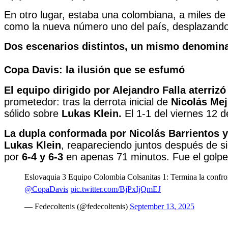
En otro lugar, estaba una colombiana, a miles de 
como la nueva número uno del país, desplazando 
Dos escenarios distintos, un mismo denomin
Copa Davis: la ilusión que se esfumó
El equipo dirigido por Alejandro Falla aterriz
prometedor: tras la derrota inicial de
Nicolás Mej
sólido sobre
Lukas Klein.
El 1-1 del viernes 12 d
La dupla conformada por Nicolás Barrientos y
Lukas Klein
, reapareciendo juntos después de si
por
6-4 y 6-3
en apenas 71 minutos. Fue el golpe
Eslovaquia 3 Equipo Colombia Colsanitas 1: Termina la confro
@CopaDavis
pic.twitter.com/BjPxIjQmEJ
— Fedecoltenis (@fedecoltenis)
September 13, 2025