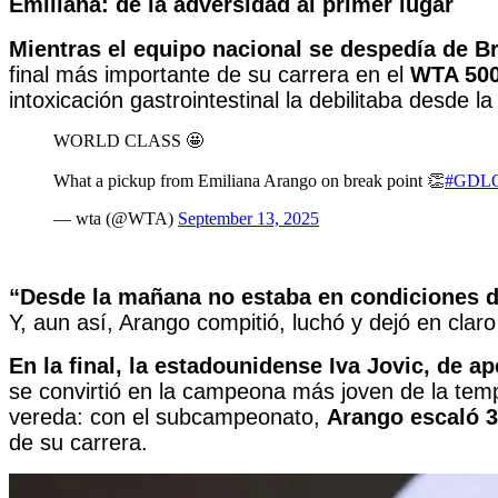
Emiliana: de la adversidad al primer lugar
Mientras el equipo nacional se despedía de Br
final más importante de su carrera en el
WTA 500
intoxicación gastrointestinal la debilitaba desde la
WORLD CLASS 🤩
What a pickup from Emiliana Arango on break point 👏
#GDLO
— wta (@WTA)
September 13, 2025
“Desde la mañana no estaba en condiciones de e
Y, aun así, Arango compitió, luchó y dejó en clar
En la final, la estadounidense Iva Jovic, de a
se convirtió en la campeona más joven de la t
vereda: con el subcampeonato,
Arango escaló 3
de su carrera.