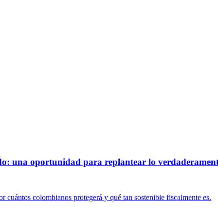
o: una oportunidad para replantear lo verdaderament
or cuántos colombianos protegerá y qué tan sostenible fiscalmente es.