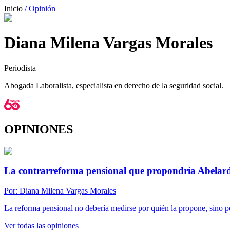
Inicio
/ Opinión
Diana Milena Vargas Morales
Periodista
Abogada Laboralista, especialista en derecho de la seguridad social.
OPINIONES
La contrarreforma pensional que propondría Abelard
Por:
Diana Milena Vargas Morales
La reforma pensional no debería medirse por quién la propone, sino p
Ver todas las opiniones