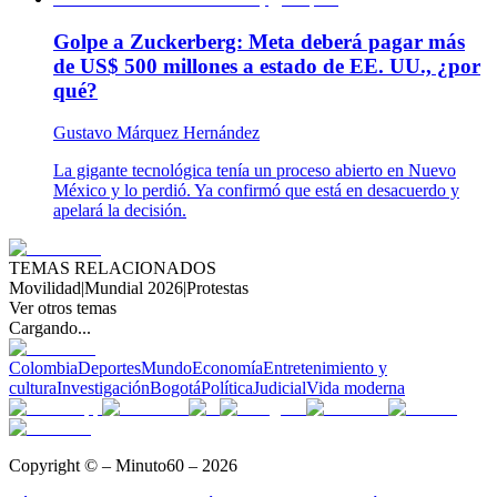
Golpe a Zuckerberg: Meta deberá pagar más
de US$ 500 millones a estado de EE. UU., ¿por
qué?
Gustavo Márquez Hernández
La gigante tecnológica tenía un proceso abierto en Nuevo
México y lo perdió. Ya confirmó que está en desacuerdo y
apelará la decisión.
TEMAS RELACIONADOS
Movilidad
|
Mundial 2026
|
Protestas
Ver otros temas
Cargando...
Colombia
Deportes
Mundo
Economía
Entretenimiento y
cultura
Investigación
Bogotá
Política
Judicial
Vida moderna
Copyright © – Minuto60 – 2026