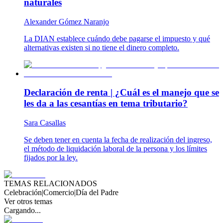
naturales
Alexander Gómez Naranjo
La DIAN establece cuándo debe pagarse el impuesto y qué
alternativas existen si no tiene el dinero completo.
Declaración de renta | ¿Cuál es el manejo que se
les da a las cesantías en tema tributario?
Sara Casallas
Se deben tener en cuenta la fecha de realización del ingreso,
el método de liquidación laboral de la persona y los límites
fijados por la ley.
TEMAS RELACIONADOS
Celebración
|
Comercio
|
Día del Padre
Ver otros temas
Cargando...