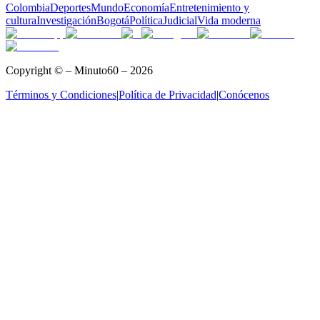
Colombia
Deportes
Mundo
Economía
Entretenimiento y
cultura
Investigación
Bogotá
Política
Judicial
Vida moderna
Copyright © – Minuto60 – 2026
Términos y Condiciones
|
Política de Privacidad
|
Conócenos