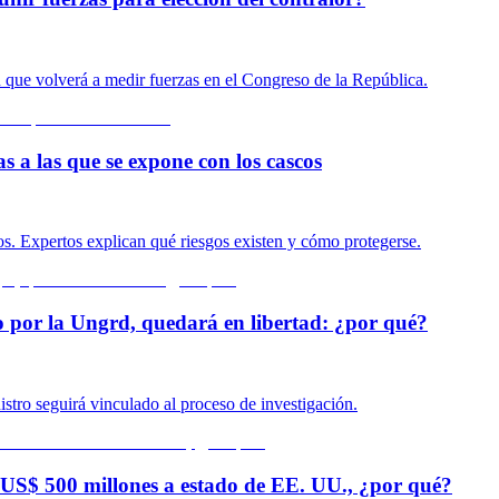
n que volverá a medir fuerzas en el Congreso de la República.
s a las que se expone con los cascos
s. Expertos explican qué riesgos existen y cómo protegerse.
o por la Ungrd, quedará en libertad: ¿por qué?
istro seguirá vinculado al proceso de investigación.
US$ 500 millones a estado de EE. UU., ¿por qué?