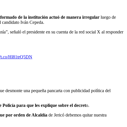
niformado de la institución actuó de manera irregular
luego de
el candidato Iván Cepeda.
nía”, señaló el presidente en su cuenta de la red social X al responder
://t.co/Hl81trQ5DN
 que desmonte una pequeña pancarta con publicidad política del
e Policía para que les explique sobre el decret
o.
 que por orden de Alcaldía
de Jericó debemos quitar nuestra