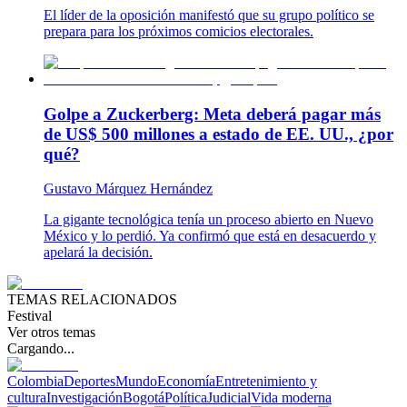
El líder de la oposición manifestó que su grupo político se
prepara para los próximos comicios electorales.
Golpe a Zuckerberg: Meta deberá pagar más
de US$ 500 millones a estado de EE. UU., ¿por
qué?
Gustavo Márquez Hernández
La gigante tecnológica tenía un proceso abierto en Nuevo
México y lo perdió. Ya confirmó que está en desacuerdo y
apelará la decisión.
TEMAS RELACIONADOS
Festival
Ver otros temas
Cargando...
Colombia
Deportes
Mundo
Economía
Entretenimiento y
cultura
Investigación
Bogotá
Política
Judicial
Vida moderna